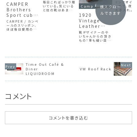
毎日こればっかり履
ミンクオイル
CAMPER
いている。気にいる
しめて、夜な
Camp
横スクロー
Brothers
と他の靴はあまり
た手入れ。終
ルできます
履かない。先日ミン
奥さんのバッ
Sport cuba,
1920
クオイルを買ってき
ブーツまで..
Repair
Vintage
CAMPER / カンペ
たので久々に手入
ールのスリッポン、
Leather
れ。革靴用のロウの
ほぼ毎日愛用の靴。
クリームとは全然違
Trunk
靴デザイナーのや
中敷のクッションが
うのに驚き。右側の
いちゃんからの頂き
穴ボコボコで、さら
靴は数年前に免税
もの！革も縫い目も
に革も一部破れが。
店で買ったキャメル
金具もすごいしっか
つま先上部分の保
色。これを履き潰さ
りした造り。100年
護布もベロベロ。前
ないように一昨年ブ
近く前のものとは思
回ソールだけはメ
ラックを1足...
えません。鍵も付い
ーカーで張り替えて
ていて極上品。しか
もらったものの、中
Time Out Café &
しこの鍵の開け方
敷のカンペールロ
が分からず丸一日
Diner
VW Roof Rack
ゴが消えるのが嫌
かかりました。左側
でずっと...
LIQUIDROOM
は左へ回してスライ
ド、右側は右へ回し
てスライド...
コメント
コメントを書き込む